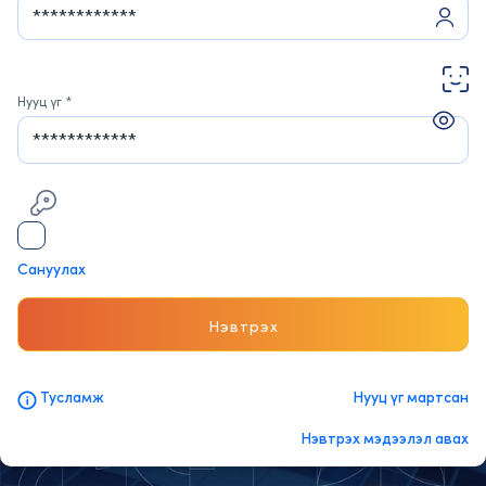
Нууц үг *
Сануулах
Нэвтрэх
Тусламж
Нууц үг мартсан
Нэвтрэх мэдээлэл авах